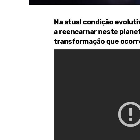
Na atual condição evolutiv
a reencarnar neste plan
transformação que ocorre 