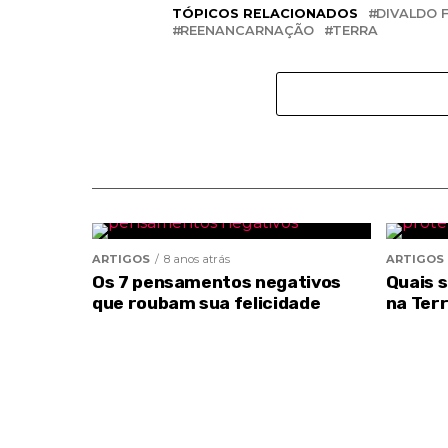
TÓPICOS RELACIONADOS
DIVALDO 
REENANCARNAÇÃO
TERRA
ARTIGOS
8 anos atrás
ARTIGOS
Os 7 pensamentos negativos
Quais 
que roubam sua felicidade
na Ter