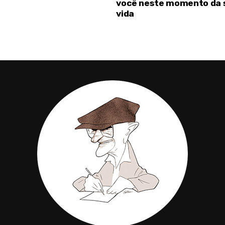
você neste momento da 
vida