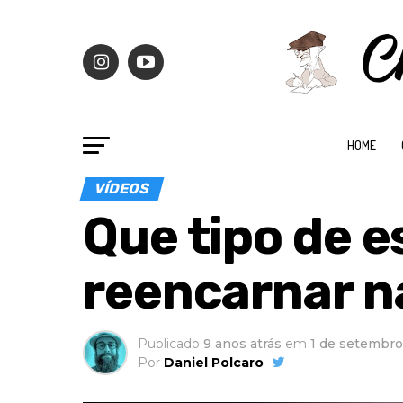
HOME
VÍDEOS
Que tipo de es
reencarnar n
Publicado
9 anos atrás
em
1 de setembro
Por
Daniel Polcaro