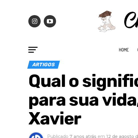
HOME
ARTIGOS
Qual o signif
para sua vid
Xavier
Publicado
7 anos atrás
em
12 de agosto 