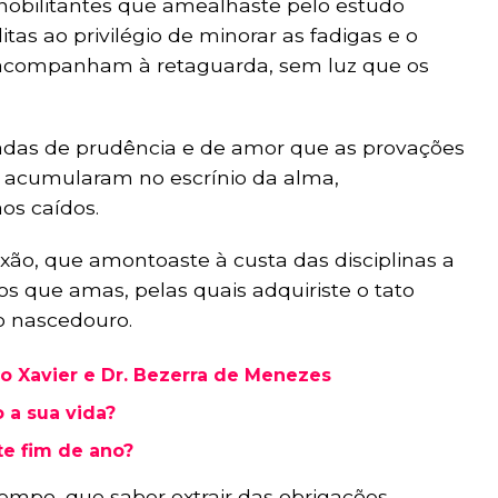
obilitantes que amealhaste pelo estudo
tas ao privilégio de minorar as fadigas e o
 acompanham à retaguarda, sem luz que os
adas de prudência e de amor que as provações
e acumularam no escrínio da alma,
os caídos.
xão, que amontoaste à custa das disciplinas a
s que amas, pelas quais adquiriste o tato
o nascedouro.
o Xavier e Dr. Bezerra de Menezes
 a sua vida?
te fim de ano?
mpo, que saber extrair das obrigações