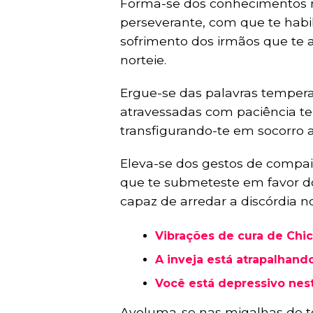
Forma-se dos conhecimentos n
perseverante, com que te habili
sofrimento dos irmãos que te
norteie.
Ergue-se das palavras temper
atravessadas com paciência t
transfigurando-te em socorro a
Eleva-se dos gestos de compai
que te submeteste em favor do
capaz de arredar a discórdia n
Vibrações de cura de Chic
A inveja está atrapalhando
Você está depressivo nes
Avoluma-se nas migalhas de te