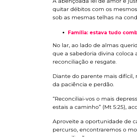
A abençoada lei de amor e jus
quitar débitos com os mesmos
sob as mesmas telhas na condi
Família: estava tudo com
No lar, ao lado de almas quer
que a sabedoria divina coloca
reconciliação e resgate.
Diante do parente mais difícil,
da paciência e perdão.
“Reconciliai-vos o mais depres
estais a caminho” (Mt 5:25), ac
Aproveite a oportunidade de c
percurso, encontraremos o mo