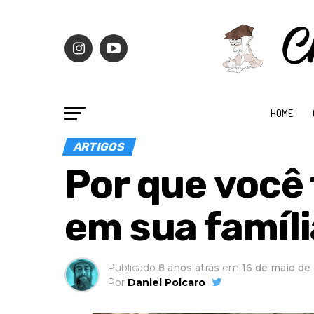
HOME
ARTIGOS
Por que você 
em sua famíl
Publicado
8 anos atrás
em
16 de maio de
Por
Daniel Polcaro