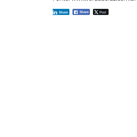
Post
Share
Share