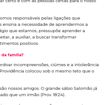
r certo e com as pessoas certas para o nosso
 somos responsáveis pelas ligações que
os ensina a necessidade de aprendermos a
tágio que estamos, pressupõe aprender a
tar, a auxiliar, a buscar transformar
imentos positivos.
 da família?
doar incompreensões, ciúmes e a intolerância
 Providência colocou sob o mesmo teto que o
ão nossos amigos. O grande sábio Salomão já
ado que um irmão (Prov. 18:24).