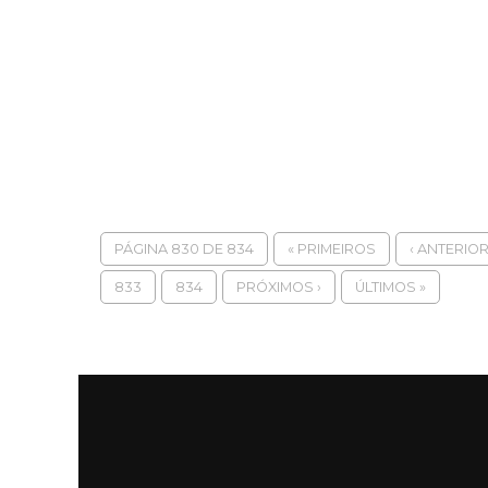
PÁGINA 830 DE 834
« PRIMEIROS
‹ ANTERIO
833
834
PRÓXIMOS ›
ÚLTIMOS »