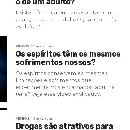
o de um adulto?
Existe diferença entre o espírito de uma
criança e de um adulto? Qual é o mais
evoluído?
VÍDEOS
9 anos atrás
Os espíritos têm os mesmos
sofrimentos nossos?
Os espíritos conservam as mesmas
limitações e sofrimentos que
experimentamos encarnados, aqui na
terra? Veja esse vídeo explicativo.
VÍDEOS
9 anos atrás
Drogas são atrativos para