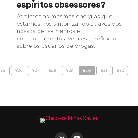
espíritos obsessores?
Atraímos as mesmas energias que
estamos nos sintonizando através dos
nossos pensamentos e
comportamentos. Veja essa reflexão
sobre os usuários de drogas.
RES
826
827
828
829
830
831
832