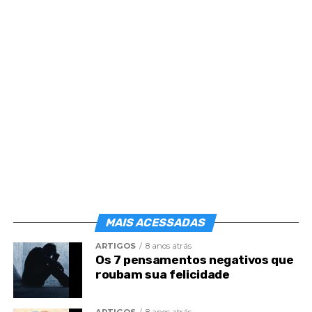
nossa consciência não se contamine pelo mal.
Quando a sombra vagueia em nossa mente, não
vislumbramos senão sombras em toda parte.
Junto das manifestações do amor mais puro,
imaginamos alucinações carnais.
Se encontramos um companheiro trajado com
louvável apuro, pensamos em vaidade.
Ante o amigo chamado à carreira pública,
mentalizamos a tirania política.
MAIS ACESSADAS
Se o vizinho sabe economizar com perfeito
ARTIGOS
8 anos atrás
aproveitamento da oportunidade, fixamo-lo com
Os 7 pensamentos negativos que
desconfiança e costumamos tecer longas reflexões
roubam sua felicidade
em torno de apropriações indébitas.
ARTIGOS
8 anos atrás