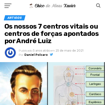
ARTIGOS
Os nossos 7 centros vitais ou
centros de forças apontados
por André Luiz
Publicado
5 anos atrás
em
25 de maio de 2021
Por
Daniel Polcaro