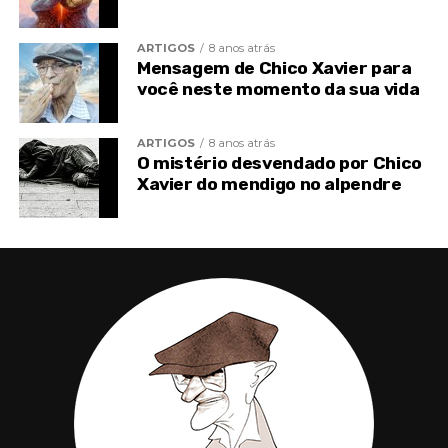
ARTIGOS
8 anos atrás
Mensagem de Chico Xavier para
você neste momento da sua vida
ARTIGOS
8 anos atrás
O mistério desvendado por Chico
Xavier do mendigo no alpendre
Portanto, a nossa atenção com as
emoções é algo além do fundamental.
Pois elas atuam diretamente em cada
um desses pontos, podendo facilmente
causar desequilíbrios. Assim, provocando
inúmeras doenças para o corpo físico,
afetando o mental e o espiritual.