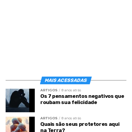
Conforme a ilustração, os centros vitais
vão do topo da cabeça (
Coronário
,
passando pelo Frontal, Laríngeo, Cardíaco,
Esplênico, Gástrico e Genésico) à região
do baixo ventre.
MAIS ACESSADAS
ARTIGOS
8 anos atrás
Os 7 pensamentos negativos que
roubam sua felicidade
ARTIGOS
8 anos atrás
Quais são seus protetores aqui
na Terra?