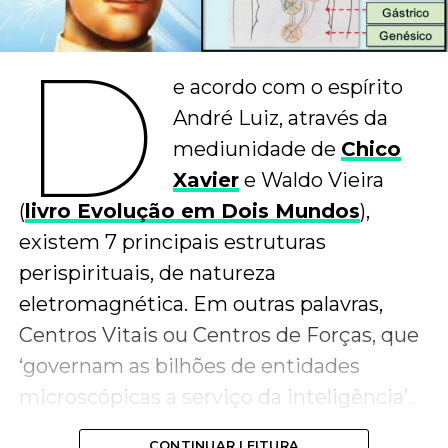
D
e acordo com o espírito
André Luiz, através da
mediunidade de
Chico
Xavier
e Waldo Vieira
(
livro Evolução em Dois Mundos
),
existem 7 principais estruturas
perispirituais, de natureza
eletromagnética. Em outras palavras,
Centros Vitais ou Centros de Forças, que
‘governam as bilhões de entidades
microscópicas a serviço da inteligência’.
CONTINUAR LEITURA