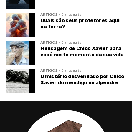
ARTIGOS
8 anos atrás
Quais são seus protetores aqui
TÓPICOS RELACIONADOS
CANSAÇO
na Terra?
CHICO DE MINAS XAVIER
CHICO XAVIER
ESPIRITISMO
ORAÇÃO
ORAÇÕES
PRECE
PRECES
ARTIGOS
8 anos atrás
Mensagem de Chico Xavier para
você neste momento da sua vida
ARTIGOS
8 anos atrás
O mistério desvendado por Chico
Xavier do mendigo no alpendre