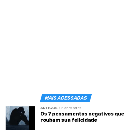
As estrelas brilharam com luz mais intensa nos
fulgores do céu e uma delas destacou-se no azul
do firmamento, para clarificar o suave momento de
Tua glória.
Desde então, Senhor, o mundo inteiro, pelos
séculos afora, cultivou a lembrança de Tua grande
noite, extraordinária de luz e de belezas diversas.
MAIS ACESSADAS
Agora, porém, as recordações do Natal são muito
diversas.
ARTIGOS
8 anos atrás
Os 7 pensamentos negativos que
Não se ouvem mais os cânticos dos pastores, nem
roubam sua felicidade
se percebem os aromas agrestes na Natureza.