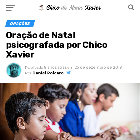
ORAÇÕES
Oração de Natal
psicografada por Chico
Xavier
Publicado
8 anos atrás
em
25 de dezembro de 2018
Por
Daniel Polcaro