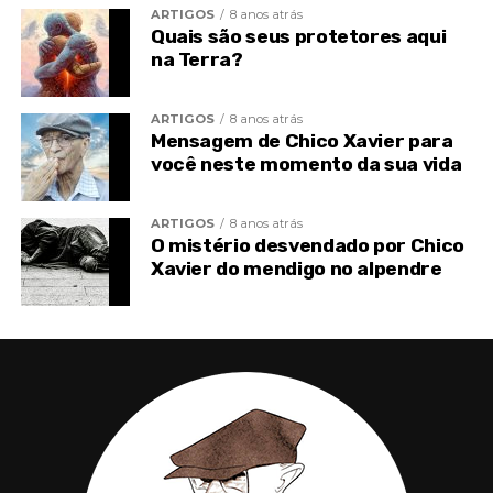
ARTIGOS
8 anos atrás
Um presépio do século XX seria certamente
Quais são seus protetores aqui
arranjado com eletricidade, sobre uma base de
na Terra?
bombas e de metralhadoras, onde aquela legenda
suave do “Glória in excelsis Deo” seria substituída
ARTIGOS
8 anos atrás
por um apelo revolucionário dos extremismos
Mensagem de Chico Xavier para
políticos da atualidade.
você neste momento da sua vida
ARTIGOS
8 anos atrás
O mistério desvendado por Chico
Xavier do mendigo no alpendre