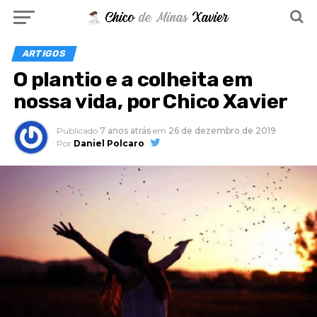
ARTIGOS
O plantio e a colheita em
nossa vida, por Chico Xavier
Publicado
7 anos atrás
em
26 de dezembro de 2019
Por
Daniel Polcaro