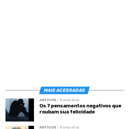
MAIS ACESSADAS
ARTIGOS
8 anos atrás
Os 7 pensamentos negativos que
roubam sua felicidade
Busque servir e o seu próprio trabalho lhe
oferecerá a orientação de que você necessita.
ARTIGOS
8 anos atrás