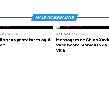
MAIS ACESSADAS
8 anos atrás
ARTIGOS
8 anos atrás
são seus protetores aqui
Mensagem de Chico Xavi
ra?
você neste momento da 
vida