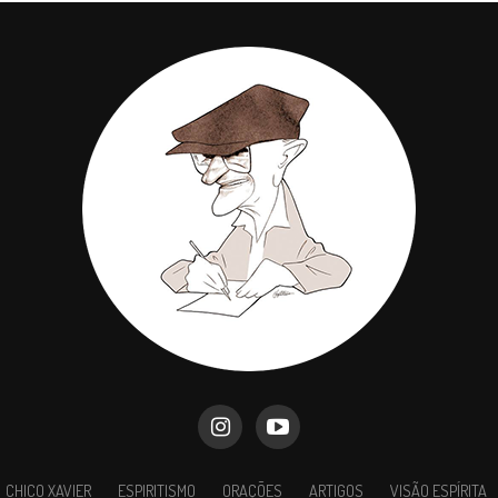
CHICO XAVIER
ESPIRITISMO
ORAÇÕES
ARTIGOS
VISÃO ESPÍRITA