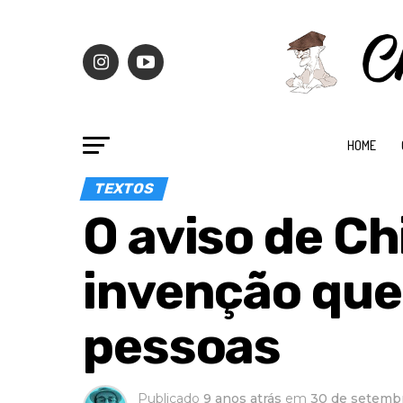
HOME
TEXTOS
O aviso de Ch
invenção que 
pessoas
Publicado
9 anos atrás
em
30 de setemb