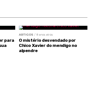
ARTIGOS
8 anos atrás
er para
O mistério desvendado por
sua
Chico Xavier do mendigo no
alpendre