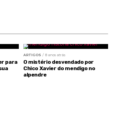
ARTIGOS
8 anos atrás
er para
O mistério desvendado por
sua
Chico Xavier do mendigo no
alpendre