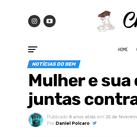
HOME
NOTÍCIAS DO BEM
Mulher e sua
juntas contr
Publicado
8 anos atrás
em
25 de fevereir
Por
Daniel Polcaro