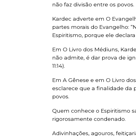
não faz divisão entre os povos.
Kardec adverte em O Evangelho
partes morais do Evangelho: “N
Espiritismo, porque ele declara
Em O Livro dos Médiuns, Kardec
não admite, é dar prova de igno
11:14).
Em A Gênese e em O Livro dos E
esclarece que a finalidade da p
povos.
Quem conhece o Espiritismo sab
rigorosamente condenado.
Adivinhações, agouros, feitiçar