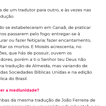
 de um tradutor para outro, e às vezes nas
adução.
do se estabeleceram em Canaã, de praticar
lhos passarem pelo fogo; entregar-se à
rar ou fazer feitiçaria; fazer encantamento,
tar os mortos. E Moisés acrescenta, no
ções, que hás de possuir, ouvem os
adores, porém a ti o Senhor teu Deus não
á na tradução de Almeida, mas variando de
 das Sociedades Bíblicas Unidas e na edição
ica do Brasil.
ver a mediunidade?
ambas da mesma tradução de João Ferreira de