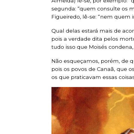
Almeida) lê-se, por exemplo: “
segunda: “quem consulte os mo
Figueiredo, lê-se: “nem quem 
Qual delas estará mais de acor
pois a verdade dita pelos mort
tudo isso que Moisés condena
Não esqueçamos, porém, de qu
pois os povos de Canaã, que o
os que praticavam essas coisas