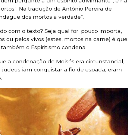
quem pergunte a um espírito adivinhante”, e na
rtos”. Na tradução de António Pereira de
indague dos mortos a verdade”.
do com o texto? Seja qual for, pouco importa,
os ou pelos vivos (estes, mortos na carne) é que
, também o Espiritismo condena.
e a condenação de Moisés era circunstancial,
s judeus iam conquistar a fio de espada, eram
.