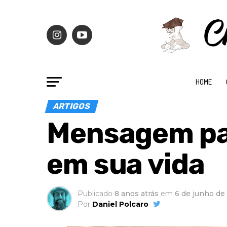
HOME
ARTIGOS
Mensagem par
em sua vida
Publicado
8 anos atrás
em
6 de junho de
Por
Daniel Polcaro