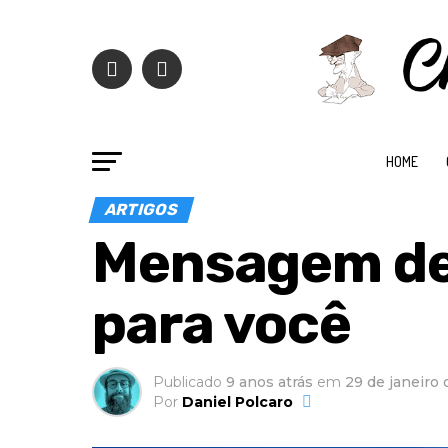
HOME
ARTIGOS
Mensagem de
para você
Publicado
9 anos atrás
em
29 de janeiro 
Por
Daniel Polcaro