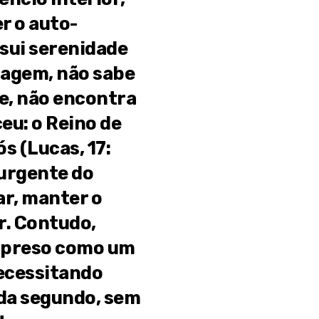
r o auto-
sui serenidade
sagem, não sabe
te, não encontra
eu: o Reino de
s (Lucas, 17:
 urgente do
ar, manter o
ir. Contudo,
 preso como um
necessitando
ada segundo, sem