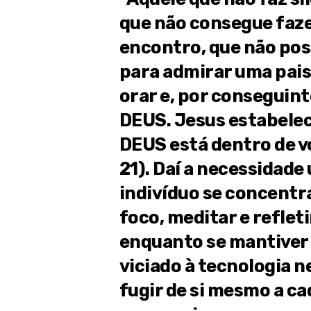
que não consegue faze
encontro, que não pos
para admirar uma pai
orar e, por conseguin
DEUS. Jesus estabelec
DEUS está dentro de vó
21). Daí a necessidade
indivíduo se concentr
foco, meditar e reflet
enquanto se mantiver
viciado à tecnologia 
fugir de si mesmo a c