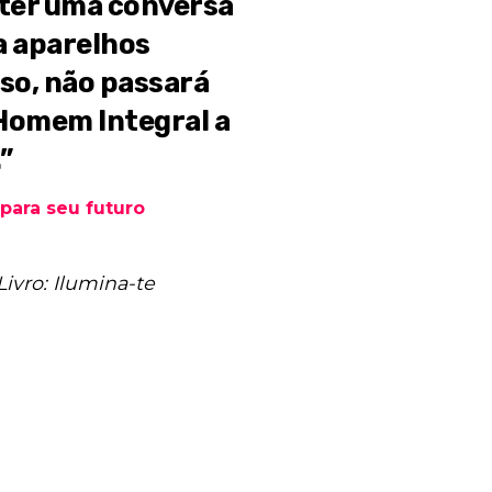
ter uma conversa
a aparelhos
sso, não passará
Homem Integral a
”
ara seu futuro
Livro: Ilumina-te