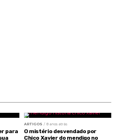
ARTIGOS
8 anos atrás
er para
O mistério desvendado por
sua
Chico Xavier do mendigo no