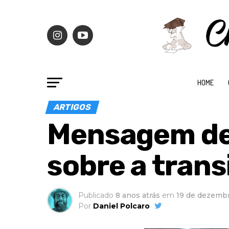
HOME
ARTIGOS
Mensagem de
sobre a trans
Publicado
8 anos atrás
em
19 de dezemb
Por
Daniel Polcaro