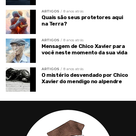
tempo e o esforço individual operem o desgaste
das sombras, clareando-lhe o caminho.
ARTIGOS
8 anos atrás
Quais são seus protetores aqui
na Terra?
ARTIGOS
8 anos atrás
Mensagem de Chico Xavier para
você neste momento da sua vida
ARTIGOS
8 anos atrás
O mistério desvendado por Chico
Xavier do mendigo no alpendre