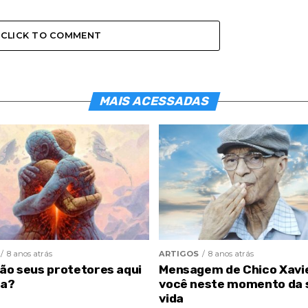
CLICK TO COMMENT
MAIS ACESSADAS
8 anos atrás
ARTIGOS
8 anos atrás
são seus protetores aqui
Mensagem de Chico Xavi
ra?
você neste momento da 
vida