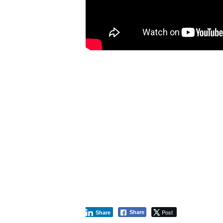
Post
Share
Share