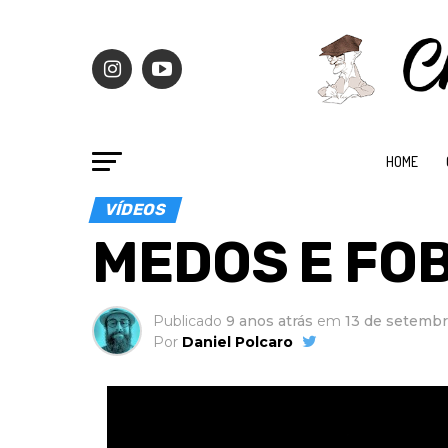
HOME
VÍDEOS
MEDOS E FOBI
Publicado
9 anos atrás
em
13 de setembr
Por
Daniel Polcaro