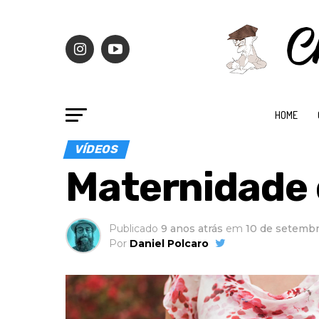
HOME
VÍDEOS
Maternidade 
Publicado
9 anos atrás
em
10 de setembr
Por
Daniel Polcaro