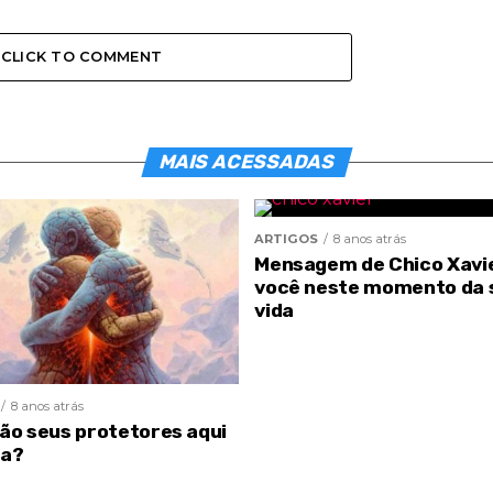
CLICK TO COMMENT
MAIS ACESSADAS
ARTIGOS
8 anos atrás
Mensagem de Chico Xavi
você neste momento da 
vida
8 anos atrás
são seus protetores aqui
ra?