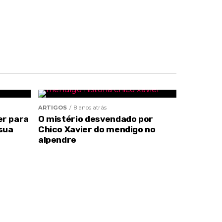
ARTIGOS
8 anos atrás
er para
O mistério desvendado por
sua
Chico Xavier do mendigo no
alpendre