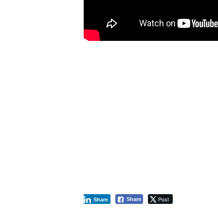
Post
Share
Share