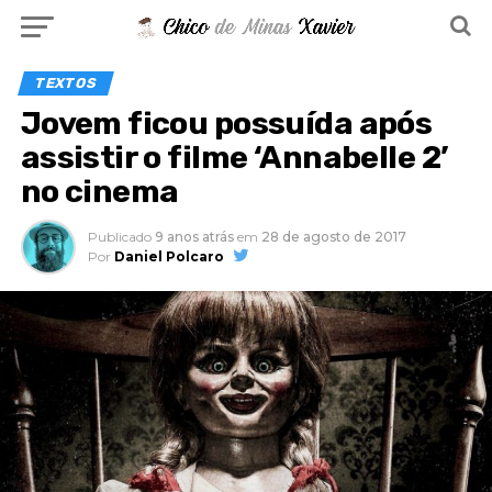
TEXTOS
Jovem ficou possuída após
assistir o filme ‘Annabelle 2’
no cinema
Publicado
9 anos atrás
em
28 de agosto de 2017
Por
Daniel Polcaro