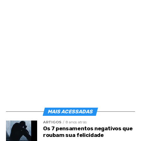
Guardai-vos das atitudes dos murmuradores
irresponsáveis.
Concedeu-nos o Cristo a luz do Evangelho, para
que nossa análise não esteja fria e obscura.
Nossos pedidos de luz e conforto a
Jesus diante dos desafios
Na ausência do amor em seu dia a dia
Mensagem de luz para a sua aflição
O conhecimento com Jesus é a claridade
transformadora da vida, conferindo-nos o dom de
entender a mensagem viva de cada ser e a
significação de cada coisa, no caminho infinito.
MAIS ACESSADAS
ARTIGOS
8 anos atrás
Os 7 pensamentos negativos que
roubam sua felicidade