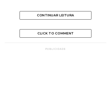
CONTINUAR LEITURA
Numa longa viagem, o caminho apresenta
CLICK TO COMMENT
paisagem sempre diversa.
A visão da linha reta faculta uma previsão de
PUBLICIDADE
sucessos; no entanto, uma curva, à frente, oferece
aspectos surpreendentes, inesperados.
A experiência resulta sempre da vivência de um
fato.
5 lembranças da Espiritualidade para
você hoje
11 sintomas para o esgotamento mental
Suas vidas passadas e o agora