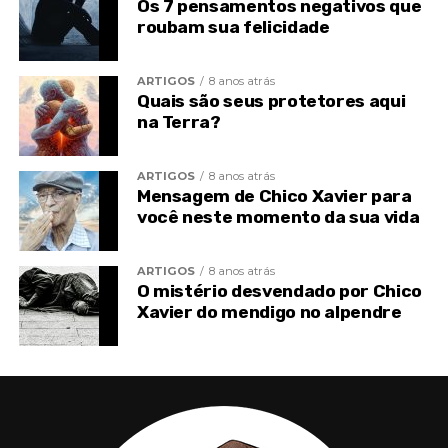
Os 7 pensamentos negativos que
roubam sua felicidade
Enquanto és depositário desses recursos, outros
lhes lamentam a escassez ou lhes padecem a
ARTIGOS
8 anos atrás
ausência.
Quais são seus protetores aqui
na Terra?
Agora sorris e o teu próximo chora.
Reparte o teu júbilo, diminuindo-lhe a carência.
ARTIGOS
8 anos atrás
Mensagem de Chico Xavier para
Talvez, se não agires com acerto, amanhã sejas tu
você neste momento da sua vida
quem se encontre a chorar, e ele, liberado, esteja a
sorrir.
ARTIGOS
8 anos atrás
As provações e testemunhos aferem a qualidade e
O mistério desvendado por Chico
Xavier do mendigo no alpendre
a correção moral do homem idealista.