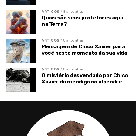
E alcançam o fim do corpo, como sensitivas
humanas, sem o mínimo esforço para enriquecer a
ARTIGOS
8 anos atrás
Quais são seus protetores aqui
existência.
na Terra?
Na vida, agarram-se ao medo da morte.
ARTIGOS
8 anos atrás
Na morte, confessam o medo da vida.
Mensagem de Chico Xavier para
você neste momento da sua vida
E, a pretexto de serem menos favorecidos pelo
destino, transformam-se, gradativamente, em
ARTIGOS
8 anos atrás
campeões da inutilidade e da preguiça.
O mistério desvendado por Chico
Xavier do mendigo no alpendre