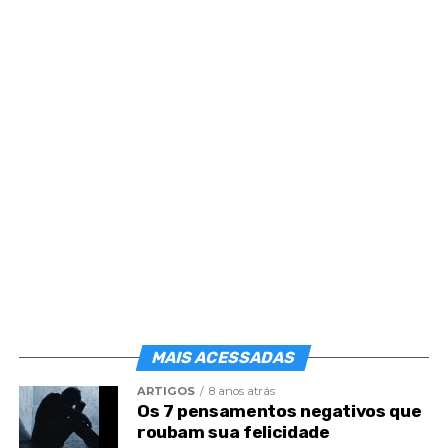
vida
Você perdeu o foco da sua vida?
A angústia está te fazendo refém?
Medo de trabalhar.
Medo de servir.
Medo de fazer amigos.
Medo de desapontar.
Medo de sofrer.
Medo da incompreensão.
MAIS ACESSADAS
Medo da alegria.
ARTIGOS
8 anos atrás
Os 7 pensamentos negativos que
Medo da dor.
roubam sua felicidade