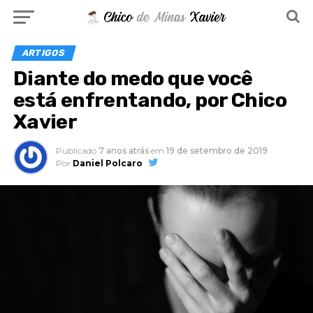
ARTIGOS
Diante do medo que você
está enfrentando, por Chico
Xavier
Publicado
7 anos atrás
em
19 de setembro de 2019
Por
Daniel Polcaro