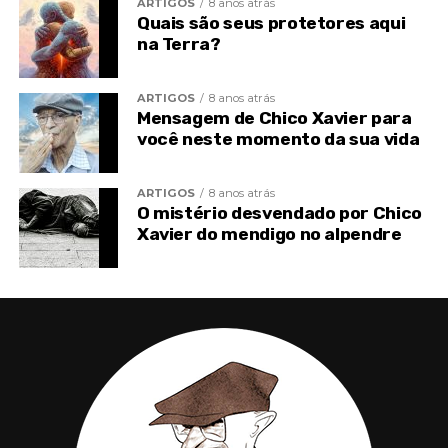
ARTIGOS
8 anos atrás
Quais são seus protetores aqui
na Terra?
Post
Share
Share
ARTIGOS
8 anos atrás
Mensagem de Chico Xavier para
você neste momento da sua vida
ARTIGOS
8 anos atrás
O mistério desvendado por Chico
Xavier do mendigo no alpendre
TÓPICOS RELACIONADOS
CHICO DE MINAS XAVIER
CHICO XAVIER
LEMBRANÇAS DE VIDAS PASSADAS
TOPO
VIDA PASSADA