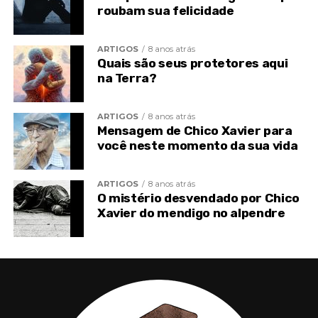
roubam sua felicidade
ARTIGOS
8 anos atrás
Quais são seus protetores aqui
TÓPICOS RELACIONADOS
ESPIRITISMO
na Terra?
MUNDO DE REGENERAÇÃO
MUNDO ESPIRITUAL
TRANSFORMAÇÃO PLANETÁRIA
ARTIGOS
8 anos atrás
Mensagem de Chico Xavier para
você neste momento da sua vida
ARTIGOS
8 anos atrás
O mistério desvendado por Chico
Xavier do mendigo no alpendre