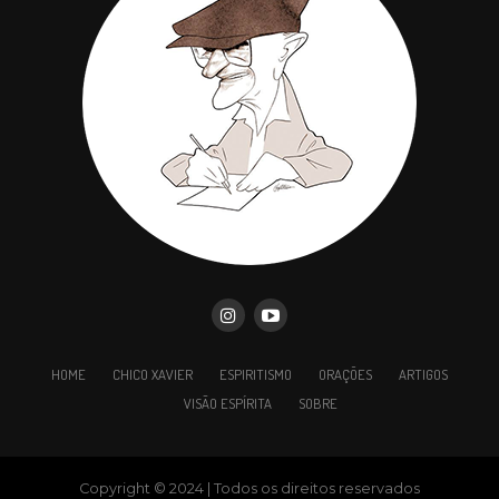
HOME
CHICO XAVIER
ESPIRITISMO
ORAÇÕES
ARTIGOS
VISÃO ESPÍRITA
SOBRE
Copyright © 2024 | Todos os direitos reservados