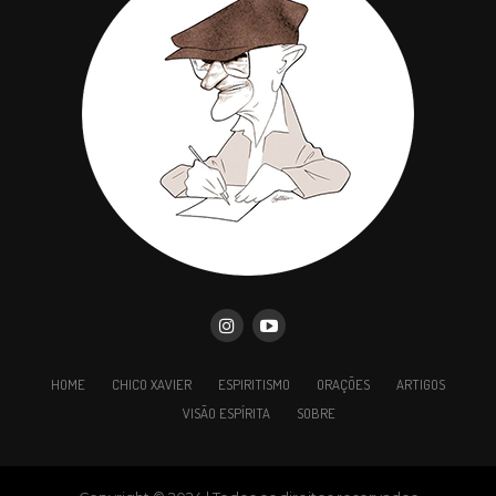
Todo relacionamento possui
atrito
Somos um mundo por si só. Cada pessoa se sente
HOME
CHICO XAVIER
ESPIRITISMO
ORAÇÕES
ARTIGOS
de uma maneira diferente a cada dia diferente.
VISÃO ESPÍRITA
SOBRE
Gerar atrito desse oceano de sentimentos que nos
acomete é algo perfeitamente natural.