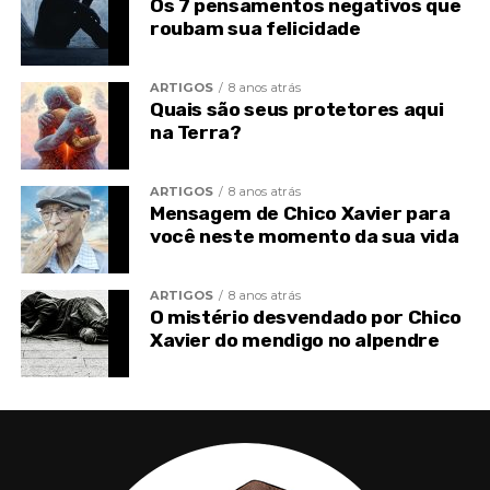
Os 7 pensamentos negativos que
mais fácil. Muitas vezes interpretamos de maneira
roubam sua felicidade
errada as atitudes dos outros por puro nervosismo
interior.
ARTIGOS
8 anos atrás
Quais são seus protetores aqui
na Terra?
ARTIGOS
8 anos atrás
Mensagem de Chico Xavier para
você neste momento da sua vida
ARTIGOS
8 anos atrás
O mistério desvendado por Chico
Xavier do mendigo no alpendre