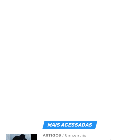
tenha chegado a uma discussão.
‘Toda vez que oferecemos raciocínio e sentimento
ao bem, Jesus nos concede quanto se faça
necessário ao êxito. Tome a iniciativa. Empreender
ações dignas, quaisquer que sejam, representa
honra legítima para a alma. Recorde o Evangelho e
vá buscar o tesouro da reconciliação’. (
André
Luiz
/
Chico Xavier
)
Dê o primeiro passo
O primeiro passo é convidar para um diálogo e
dizer que não gostaria que ocorresse tal fato. Que
poderia ser diferente. Que a amizade é mais
importante do que qualquer ideia, opinião ou
atitude.
MAIS ACESSADAS
ARTIGOS
8 anos atrás
Ou seja, abrindo caminho para o diálogo, tudo fica