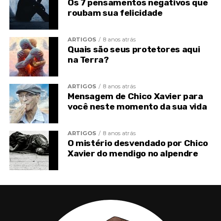
Os 7 pensamentos negativos que
alma a paz de Cristo que ninguém destruirá’.
roubam sua felicidade
(
André Luiz
/
Chico Xavier
)
Só depende da mudança de
ARTIGOS
8 anos atrás
Quais são seus protetores aqui
suas atitudes
na Terra?
Se ainda não tem a consciência tranquila, faça uma
ARTIGOS
8 anos atrás
avaliação consigo mesma(o) ou com ajuda de um
Mensagem de Chico Xavier para
você neste momento da sua vida
profissional para encontrar o que pode ser
mudado para vivenciar essa leveza.
ARTIGOS
8 anos atrás
Pode parecer difícil, mas as respostas são mais
O mistério desvendado por Chico
claras em nós do que possamos imaginar. Só que
Xavier do mendigo no alpendre
negamos elas como verdadeiras em muitas
ocasiões pelo simples fato da necessidade de
mudarmos.