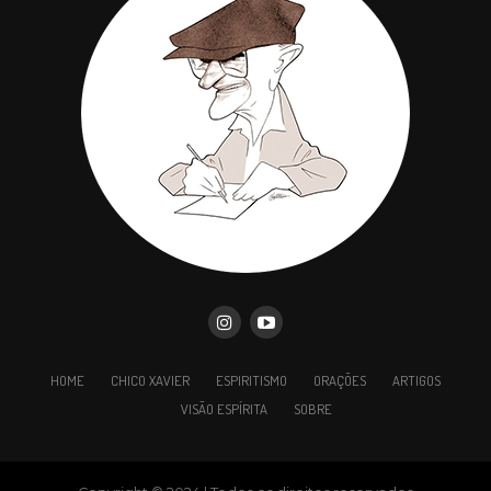
HOME
CHICO XAVIER
ESPIRITISMO
ORAÇÕES
ARTIGOS
VISÃO ESPÍRITA
SOBRE