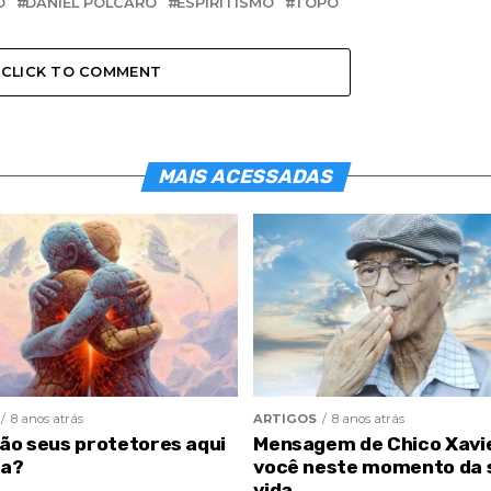
O
DANIEL POLCARO
ESPIRITISMO
TOPO
CLICK TO COMMENT
MAIS ACESSADAS
8 anos atrás
ARTIGOS
8 anos atrás
são seus protetores aqui
Mensagem de Chico Xavi
ra?
você neste momento da 
vida