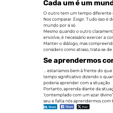
Cada um é um mundo
O outro tem um tempo diferente do
Nos comparar. Exigir. Tudo isso 
mundo por si só.
Mesmo quando o outro claramente
envolve, é necessário exercer a co
Manter o diálogo, mas compreen
considero como atraso, trata-se d
Se aprendermos c
… estaríamos bem à frente do qu
tempo significativo dizendo o qua
poderia aprender com a situação.
Portanto, aprenda diante da situa
‘contemplado com um azar divino’. 
seu e falta nós aprendermos com t
Post
Share
Share