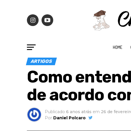
HOME
ARTIGOS
Como entend
de acordo co
Publicado
6 anos atrás
em
26 de feverei
Por
Daniel Polcaro