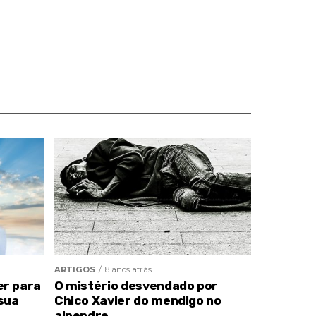
ARTIGOS
8 anos atrás
er para
O mistério desvendado por
sua
Chico Xavier do mendigo no
alpendre