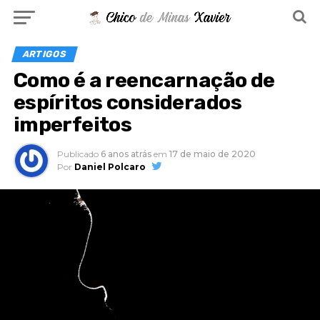
ARTIGOS
Como é a reencarnação de
espíritos considerados
imperfeitos
Publicado
6 anos atrás
em
17 de maio de 2020
Por
Daniel Polcaro