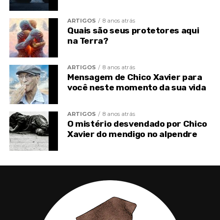
ARTIGOS
8 anos atrás
Quais são seus protetores aqui
Post
Share
Share
na Terra?
ARTIGOS
8 anos atrás
Mensagem de Chico Xavier para
você neste momento da sua vida
ARTIGOS
8 anos atrás
O mistério desvendado por Chico
Xavier do mendigo no alpendre
TÓPICOS RELACIONADOS
CHICO DE MINAS XAVIER
CHICO XAVIER
DANIEL POLCARO
ESPIRITISMO
ESPÍRITOS ENDURECIDOS
LEI REENCARNAÇÃO