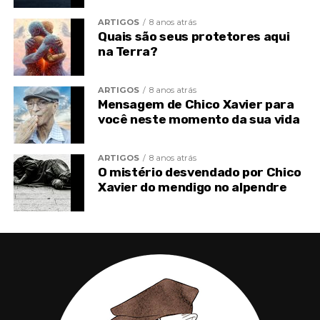
divina de maneira latente, perceptível. Nunca
ARTIGOS
8 anos atrás
estamos desamparados, mas é preciso abrir nosso
Quais são seus protetores aqui
coração.
na Terra?
ARTIGOS
8 anos atrás
Mensagem de Chico Xavier para
você neste momento da sua vida
ARTIGOS
8 anos atrás
O mistério desvendado por Chico
Xavier do mendigo no alpendre