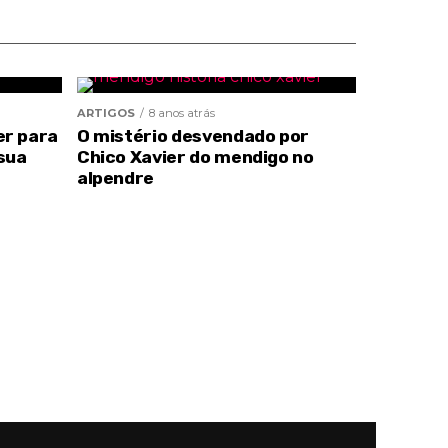
ARTIGOS
8 anos atrás
er para
O mistério desvendado por
sua
Chico Xavier do mendigo no
alpendre