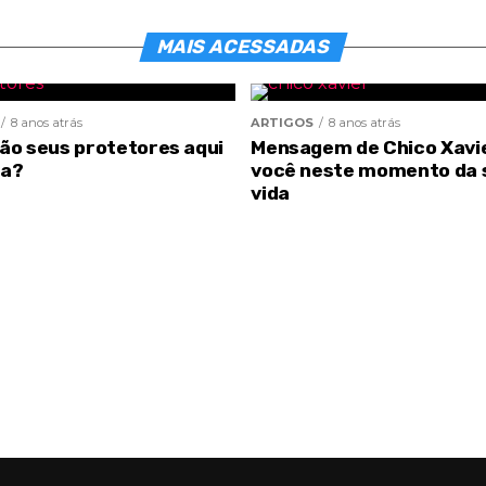
MAIS ACESSADAS
8 anos atrás
ARTIGOS
8 anos atrás
são seus protetores aqui
Mensagem de Chico Xavi
ra?
você neste momento da 
vida