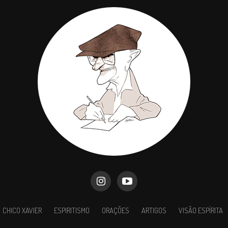
CHICO XAVIER
ESPIRITISMO
ORAÇÕES
ARTIGOS
VISÃO ESPÍRITA