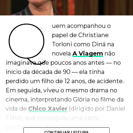
Q
uem acompanhou o
papel de Christiane
Torloni como Diná na
novela
A Viagem
não
imaginava que poucos anos antes — no
início da década de 90 — ela tinha
perdido um filho de 12 anos, de acidente.
Em seguida, viveu o mesmo drama no
cinema, interpretando Glória no filme da
vida de
Chico Xavier
(dirigido por Daniel
Filho), que conseguiu uma carta
psicografada do médium mineiro,
CONTINUAR LEITURA