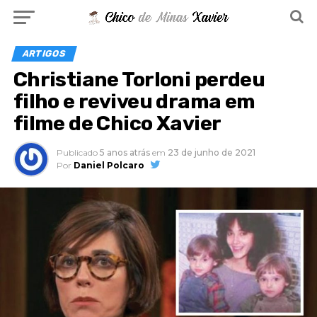
ARTIGOS
Christiane Torloni perdeu
filho e reviveu drama em
filme de Chico Xavier
Publicado
5 anos atrás
em
23 de junho de 2021
Por
Daniel Polcaro