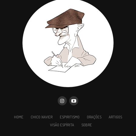
Conselhos de luz pelo espírito de André
Luiz
Desgosto, obstáculo, decepção
Avança hoje na estrada pedregosa das obrigações
retamente cumpridas e, amanhã, em te
despedindo do corpo da Terra, teu coração,
convertido em estrela de amor, será com Jesus um
marco celeste orientando as almas perdidas, no
vale das sombras, para que atinja contigo a
felicidade do Eterno Bem.
HOME
CHICO XAVIER
ESPIRITISMO
ORAÇÕES
ARTIGOS
VISÃO ESPÍRITA
SOBRE