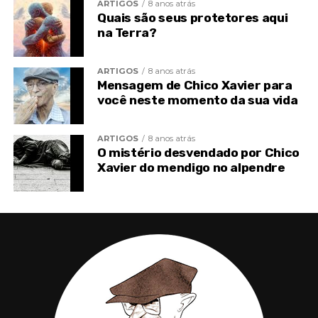
ARTIGOS
8 anos atrás
Quais são seus protetores aqui
na Terra?
ARTIGOS
8 anos atrás
Mensagem de Chico Xavier para
você neste momento da sua vida
TÓPICOS RELACIONADOS
CHICO XAVIER
ENTERRO
ESPIRITISMO
TOPO
VELÓRIO
ARTIGOS
8 anos atrás
O mistério desvendado por Chico
Xavier do mendigo no alpendre