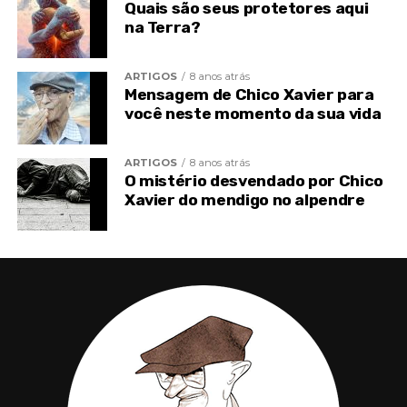
Quais são seus protetores aqui
Ornelas
na Terra?
Post
Share
Share
ARTIGOS
8 anos atrás
Mensagem de Chico Xavier para
você neste momento da sua vida
ARTIGOS
8 anos atrás
O mistério desvendado por Chico
Xavier do mendigo no alpendre
TÓPICOS RELACIONADOS
AVE MARIA
CHICO XAVIER
ESPIRITISMO
PSICOGRAFIA
TOPO