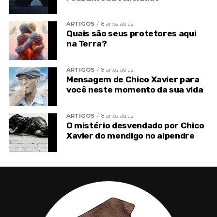
Certeza no bem denuncia felicidade real e
confiança de hoje indica serenidade futura.
ARTIGOS
8 anos atrás
Quais são seus protetores aqui
Progresso é fruto de escolha.
na Terra?
ARTIGOS
8 anos atrás
Mensagem de Chico Xavier para
você neste momento da sua vida
ARTIGOS
8 anos atrás
O mistério desvendado por Chico
Xavier do mendigo no alpendre