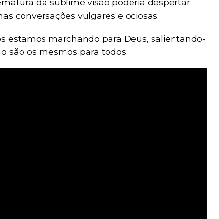
rematura da sublime visão poderia despertar
as conversações vulgares e ociosas.
s estamos marchando para Deus, salientando-
ão são os mesmos para todos.