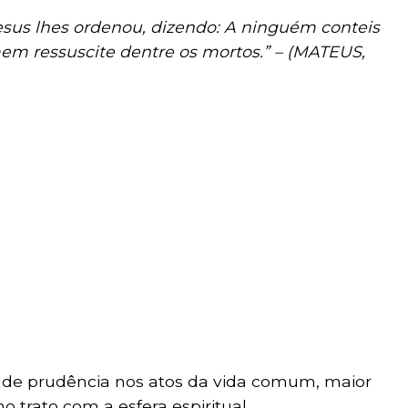
esus lhes ordenou, dizendo: A ninguém conteis
mem ressuscite dentre os mortos.” – (MATEUS,
de prudência nos atos da vida comum, maior
no trato com a esfera espiritual.