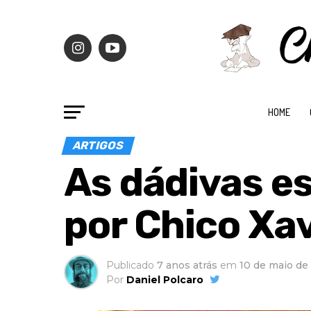
HOME
ARTIGOS
As dádivas es
por Chico Xav
Publicado
7 anos atrás
em
10 de maio de
Por
Daniel Polcaro