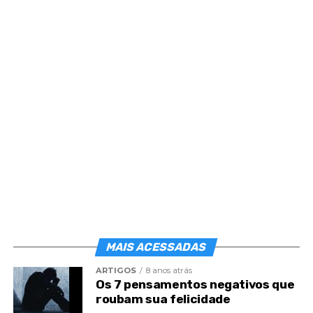
Desconfiança.
Dúvida.
Irritação.
Desânimo.
Ressentimento.
Impulsividade.
Invigilância.
MAIS ACESSADAS
Amargura.
ARTIGOS
8 anos atrás
Os 7 pensamentos negativos que
Tristeza sem nexo.
roubam sua felicidade