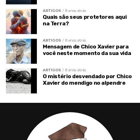
Grito de cólera.
ARTIGOS
8 anos atrás
Discussão sem proveito.
Quais são seus protetores aqui
na Terra?
Conversa vã.
ARTIGOS
8 anos atrás
Visita inútil.
Mensagem de Chico Xavier para
você neste momento da sua vida
Distração sem propósito.
Na represa, ninguém pode prever os resultados da
ARTIGOS
8 anos atrás
O mistério desvendado por Chico
brecha esquecida.
Xavier do mendigo no alpendre
Uma lição de vida de Chico Xavier para
você
O seu dinheiro não rende?
Você deixa a porta aberta para a
felicidade entrar?