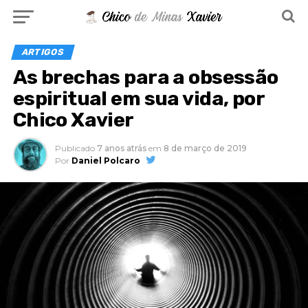
ARTIGOS
As brechas para a obsessão
espiritual em sua vida, por
Chico Xavier
Publicado
7 anos atrás
em
8 de março de 2019
Por
Daniel Polcaro