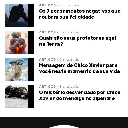
ARTIGOS
8 anos atrás
Conserva-te, pois, confiantes, embora a preço de
Os 7 pensamentos negativos que
sacrifício.
roubam sua felicidade
Uma mensagem de André Luiz para você
ARTIGOS
8 anos atrás
Quais são seus protetores aqui
Decerto, encontrarás ainda hoje corações
na Terra?
envenenados que destilam irritação e desgosto,
medo e fel.
ARTIGOS
8 anos atrás
Mensagem de Chico Xavier para
Ainda mesmo que te firam e apedrejem, aquieta-te
você neste momento da sua vida
e abençoa-os com a tua paz.
Os desesperados tornarão à harmonia, os doentes
ARTIGOS
8 anos atrás
O mistério desvendado por Chico
voltarão à saúde, os loucos serão curados,
Xavier do mendigo no alpendre
os ingratos despertarão…
É da Lei do Senhor que a luz domine a treva, sem
ruído e sem violência.