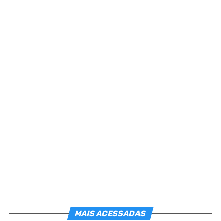
Cada dia que se levanta é convite de Deus para
que Lhe atendamos à Obra Divina, em nosso
próprio favor.
Se te exasperas, não Lhe assimilas o plano.
Se te afeiçoas à gritaria, não Lhe percebes a voz.
MAIS ACESSADAS