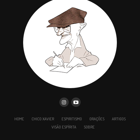
Recorda que roda dor, como toda nuvem, forma-
se, assombra e passa…
Se outros gritam e oprimem, espancam e
HOME
CHICO XAVIER
ESPIRITISMO
ORAÇÕES
ARTIGOS
amaldiçoam, acalma-te e espera…
VISÃO ESPÍRITA
SOBRE
Não olvides a palavra do Mestre quando nos