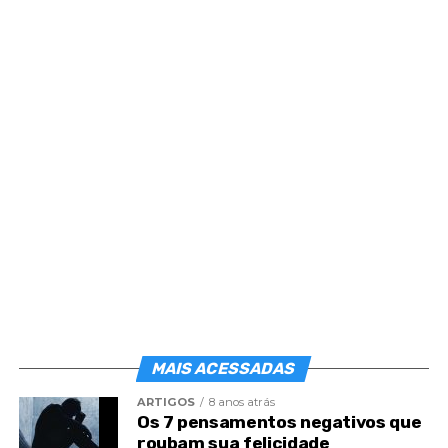
O comboio percorreu léguas e léguas, dentro das
trevas densas, quando, alta noite, ele viu, à luz do
farol aceso, alguns sinais que lhe pareceram feitos
pela sombra de dois braços angustiados a lhe
pedirem atenção e socorro.
Emocionado, fez o trem parar, de repente, e,
seguido de muitos viajantes, correu pelos trilhos de
ferro, procurando verificar se estavam ameaçados
de algum perigo.
MAIS ACESSADAS
ARTIGOS
8 anos atrás
Os 7 pensamentos negativos que
roubam sua felicidade