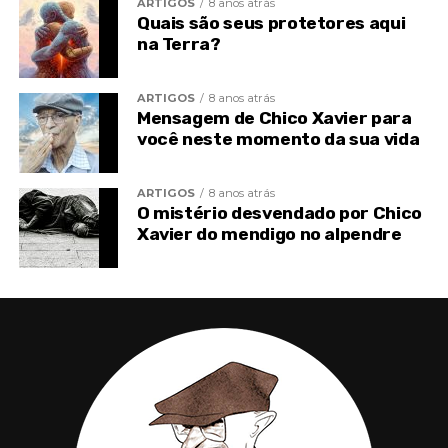
ARTIGOS
8 anos atrás
Quais são seus protetores aqui
na Terra?
ARTIGOS
8 anos atrás
Mensagem de Chico Xavier para
você neste momento da sua vida
ARTIGOS
8 anos atrás
O mistério desvendado por Chico
Xavier do mendigo no alpendre
XAVIER, Francisco Cândido. Pai Nosso. Pelo Espírito
Meimei. FEB.
Post
Share
Share