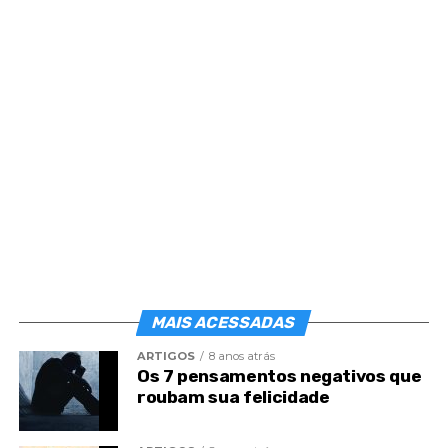
Quem não sabe ser útil não corresponde à
Bondade do Céu, não atende aos seus justos
deveres para com a Humanidade nem retribui a
dignidade da pátria amorosa que lhe serve de Mãe.
O trabalho é uma instituição de Deus.
“Quem move as mãos no serviço,
Foge à treva e à tentação.
Trabalho de cada dia
É senda da perfeição.”
MAIS ACESSADAS
ARTIGOS
8 anos atrás
Os 7 pensamentos negativos que
roubam sua felicidade