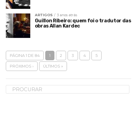
ARTIGOS
3 anos atrás
Guillon Ribeiro: quem foi o tradutor das
obras Allan Kardec
PÁGINA 1 DE 84
1
2
3
4
5
PRÓXIMOS ›
ÚLTIMOS »