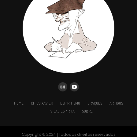
HOME
CHICO XAVIER
ESPIRITISMO
ORAÇÕES
ARTIGOS
Todos os nossos pensamentos de paz e esperança
VISÃO ESPÍRITA
SOBRE
alcançam os entes queridos à distância, e estejamos
na certeza de que não há semente de amor sem
germinação no solo do tempo. Que o Senhor nos
Copyright © 2024 | Todos os direitos reservados
fortaleça e dirija.