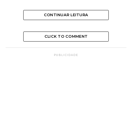
CONTINUAR LEITURA
Irmãos Devotados, amigos espirituais então
cooperando na Vida Maior em benefício de nossa
CLICK TO COMMENT
paz!
Confiemos nas Bênçãos Divina.
PUBLICIDADE
II
Prossigamos no caminho da elevação, buscando
sempre a bênção e o amparo de Jesus. Os
Benfeitores da Vida Maior cooperarão em favor de
todos nós.