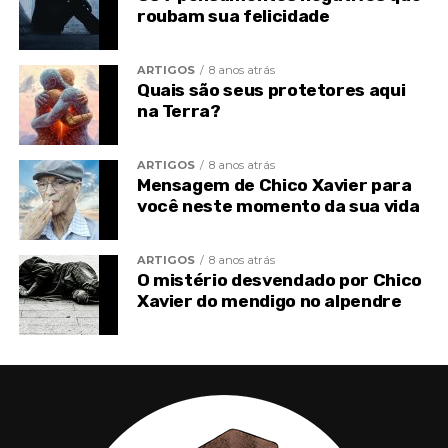
roubam sua felicidade
IV
ARTIGOS
8 anos atrás
Abençoemos e amemos sempre! Diversos Amigos
Quais são seus protetores aqui
do Plano Maior tem fortalecido as nossas energias
na Terra?
para a superação das dificuldades no capitulo da
compreensão integral da nossa necessidade de
ARTIGOS
8 anos atrás
aceitação das experiências indispensáveis da vida.
Mensagem de Chico Xavier para
você neste momento da sua vida
ARTIGOS
8 anos atrás
O mistério desvendado por Chico
Xavier do mendigo no alpendre