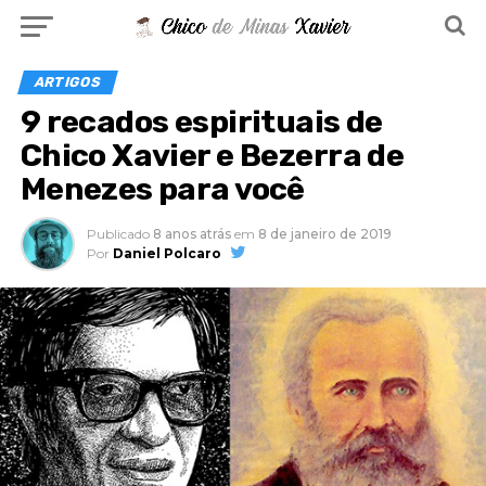
ARTIGOS
9 recados espirituais de
Chico Xavier e Bezerra de
Menezes para você
Publicado
8 anos atrás
em
8 de janeiro de 2019
Por
Daniel Polcaro