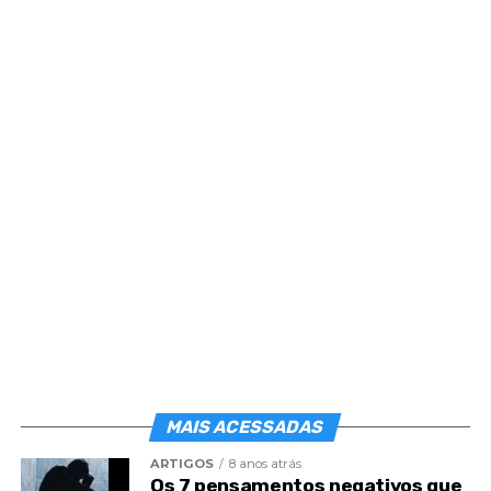
III
Amigos espirituais de sempre auxiliam-nos na
manutenção das forças de nossa fé para o êxito nos
testes de calma e serenidade, paciência e
compreensão a que tenhamos sido chamados.
MAIS ACESSADAS
Com fé viva em Deus e em nós mesmos, sigamos
ARTIGOS
8 anos atrás
adiante, hoje e sempre.
Os 7 pensamentos negativos que