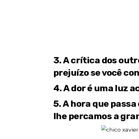
3. A crítica dos out
prejuízo se você con
4. A dor é uma luz a
5. A hora que passa
lhe percamos a gra