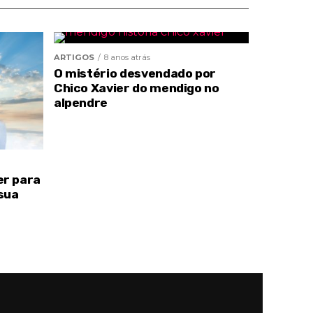
ARTIGOS
8 anos atrás
O mistério desvendado por
Chico Xavier do mendigo no
alpendre
er para
sua