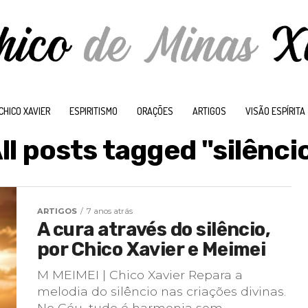
CHICO XAVIER
ESPIRITISMO
ORAÇÕES
ARTIGOS
VISÃO ESPÍRITA
ll posts tagged "silênci
ARTIGOS
7 anos atrás
A cura através do silêncio,
por Chico Xavier e Meimei
M MEIMEI | Chico Xavier Repara a
melodia do silêncio nas criações divinas.
No Céu, tudo é harmonia sem