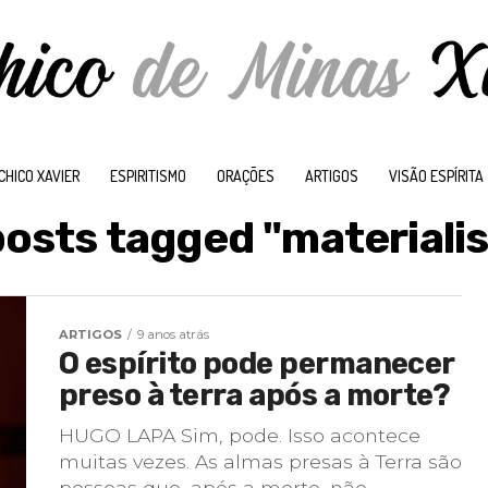
CHICO XAVIER
ESPIRITISMO
ORAÇÕES
ARTIGOS
VISÃO ESPÍRITA
 posts tagged "materiali
ARTIGOS
9 anos atrás
O espírito pode permanecer
preso à terra após a morte?
HUGO LAPA Sim, pode. Isso acontece
muitas vezes. As almas presas à Terra são
pessoas que, após a morte, não