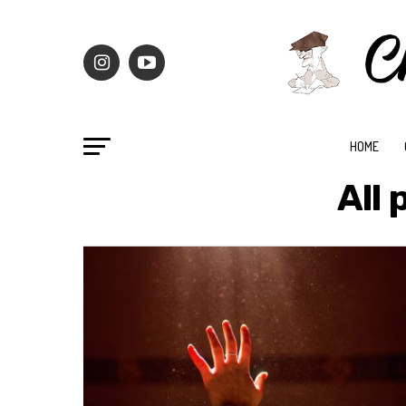
HOME
All