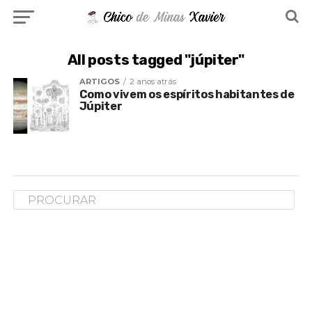
All posts tagged "júpiter"
ARTIGOS
2 anos atrás
Como vivem os espíritos habitantes de
Júpiter