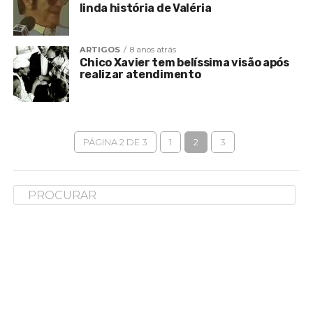
linda história de Valéria
ARTIGOS
8 anos atrás
Chico Xavier tem belíssima visão após
realizar atendimento
PÁGINA 2 DE 3
1
2
3