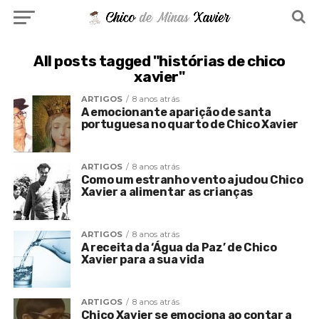
All posts tagged "histórias de chico
xavier"
ARTIGOS
8 anos atrás
A emocionante aparição de santa
portuguesa no quarto de Chico Xavier
ARTIGOS
8 anos atrás
Como um estranho vento ajudou Chico
Xavier a alimentar as crianças
ARTIGOS
8 anos atrás
A receita da ‘Água da Paz’ de Chico
Xavier para a sua vida
ARTIGOS
8 anos atrás
Chico Xavier se emociona ao contar a