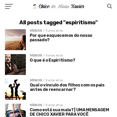
All posts tagged "espiritismo"
VÍDEOS
9 anos atrás
Por que esquecemos do nosso
passado?
VÍDEOS
9 anos atrás
O que é o Espiritismo?
VÍDEOS
9 anos atrás
Qual o vínculo dos filhos com os pais
antes de reencarnar?
VÍDEOS
9 anos atrás
Como está sua mala? | UMA MENSAGEM
DE CHICO XAVIER PARA VOCÊ