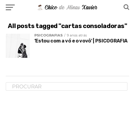
All posts tagged "cartas consoladoras"
PSICOGRAFIAS
9 anos atrás
‘Estou com a vó e o vovô’ | PSICOGRAFIA