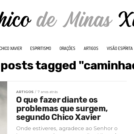
CHICO XAVIER
ESPIRITISMO
ORAÇÕES
ARTIGOS
VISÃO ESPÍRITA
l posts tagged "caminha
ARTIGOS
7 anos atrás
O que fazer diante os
problemas que surgem,
segundo Chico Xavier
Onde estiveres, agradece ao Senhor o